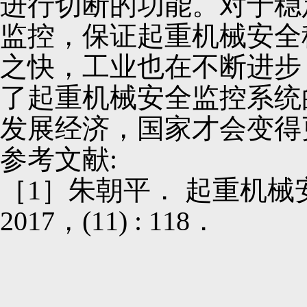
进行切断的功能。对于稳
监控，保证起重机械安全
之快，工业也在不断进步
了起重机械安全监控系统
发展经济，国家才会变得
参考文献
:
［
1］朱朝平． 起重机械
201
7
，
(
11
) :
118
．