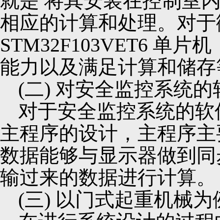
就是
将其安装在控制室
相应的计算和处理。对于
STM32F103VET6
能力以及满足计算和储存
(二) 对安全监控系统
对于安全监控系统的软
主程序的设计，主程序主
数据能够与显示器做到同
输过来的数据进行计算。
(三) 以门式起重机械