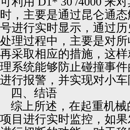
可利用
D1* 30 /40
时，主要是通过昆仑通态
号进行实时显示，通过历
处理过程中，主要是对所
再采取相应的措施，这样
理系统能够防止碰撞事件
进行报警，并实现对小车限
四、结语
综上所述，在起重机械
项目进行实时监控，如果