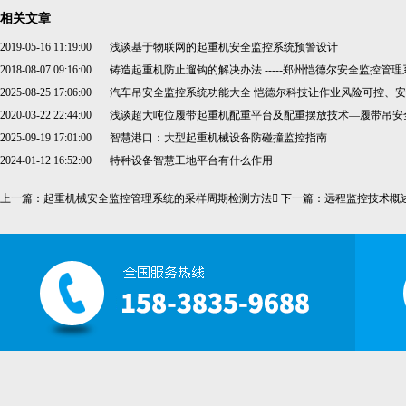
相关文章
2019-05-16 11:19:00
浅谈基于物联网的起重机安全监控系统预警设计
2018-08-07 09:16:00
铸造起重机防止遛钩的解决办法 -----郑州恺德尔安全监控管理
2025-08-25 17:06:00
汽车吊安全监控系统功能大全 恺德尔科技让作业风险可控、
2020-03-22 22:44:00
浅谈超大吨位履带起重机配重平台及配重摆放技术—履带吊安
2025-09-19 17:01:00
智慧港口：大型起重机械设备防碰撞监控指南
2024-01-12 16:52:00
特种设备智慧工地平台有什么作用
上一篇：
起重机械安全监控管理系统的采样周期检测方法
下一篇：
远程监控技术概