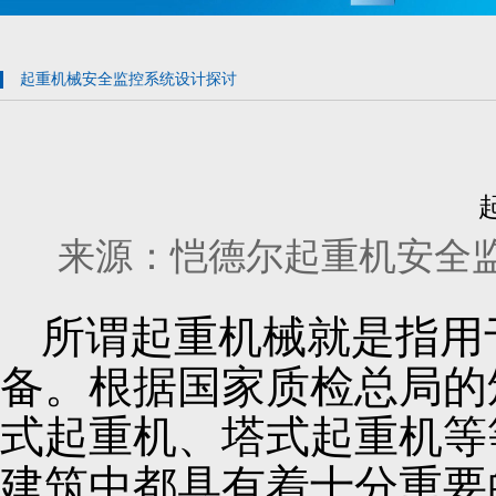
起重机械安全监控系统设计探讨
来源：恺德尔起重机安全监控管理系
所谓起重机械就是指用
备。根据国家质检总局的
式起重机、塔式起重机等
建筑中都具有着十分重要