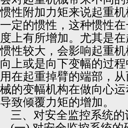
惯性附加力矩来说起重机
一定的惯性，这种惯性在
度上有所增加。尤其是在
惯性较大，会影响起重机
向上或是向下变幅的过程
用在起重掉臂的端部，从
械的变幅机构在做向心运
导致倾覆力矩的增加。
三、对安全监控系统的
(一) 对安全监控系统