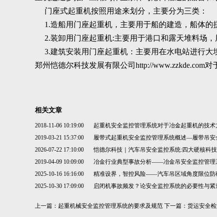
门座式起重机按照用途来划分，主要分为三类：
1.造船用门座起重机，主要用于船的建造，船体的
2.装卸用门座起重机:主要用于港口和露天堆料场，
3.建筑安装用门座起重机：主要用在水电站进行大
郑州恺德尔科技发展有限公司
http://www.zzkde.com
对
相关文章
2018-11-06 10:19:00
起重机安全监控管理系统对于冶金起重机的技术
2019-03-21 15:37:00
履带式起重机安全监控管理系统概述—履带吊安
2026-07-22 17:10:00
恺德尔科技｜汽车吊安全监控系统:四大硬核科技
2019-04-09 10:09:00
冶金行业典型事故分析——冶金吊安全监控管理
2025-10-16 16:16:00
精准设界，智控风险——汽车吊区域角度限位防
2025-10-30 17:09:00
启闭机事故频发？论安全监控系统的必要性与紧
上一篇：
起重机械安全监控管理系统的要求及规范
下一篇：
货运安全检