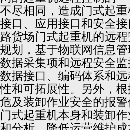
不尽相同，造成门式起重
接口、应用接口和安全接
路货场门式起重机的远程
规划，基于物联网信息管
数据采集项和远程安全监
数据接口、编码体系和远
性和可拓展性。另外，根
危及装卸作业安全的报警
门式起重机本身和装卸作
和分析，降低运营维护成