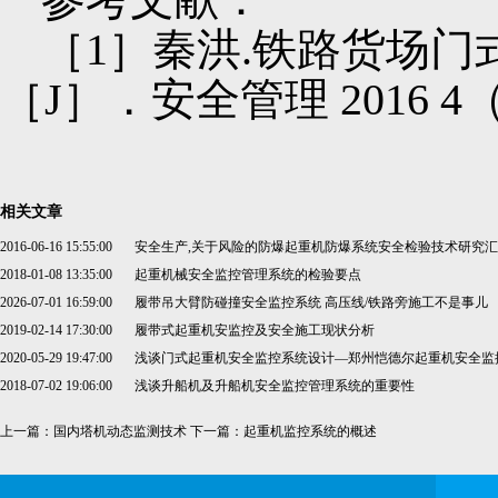
［
1
］秦洪
.
铁路货场门
［
J
］．安全管理
2016 4
相关文章
2016-06-16 15:55:00
安全生产,关于风险的防爆起重机防爆系统安全检验技术研究
2018-01-08 13:35:00
起重机械安全监控管理系统的检验要点
2026-07-01 16:59:00
履带吊大臂防碰撞安全监控系统 高压线/铁路旁施工不是事儿
2019-02-14 17:30:00
履带式起重机安监控及安全施工现状分析
2020-05-29 19:47:00
浅谈门式起重机安全监控系统设计—郑州恺德尔起重机安全监
2018-07-02 19:06:00
浅谈升船机及升船机安全监控管理系统的重要性
上一篇：
国内塔机动态监测技术
下一篇：
起重机监控系统的概述